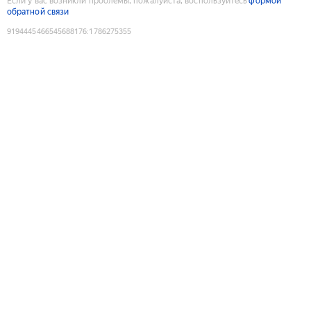
Если у вас возникли проблемы, пожалуйста, воспользуйтесь
формой
обратной связи
9194445466545688176
:
1786275355