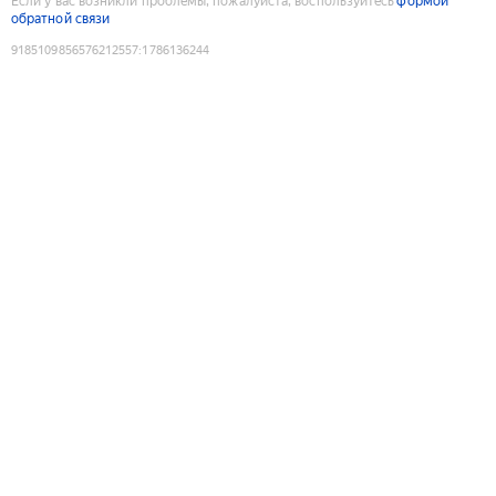
Если у вас возникли проблемы, пожалуйста, воспользуйтесь
формой
обратной связи
9185109856576212557
:
1786136244