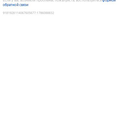
Если у вас возникли проблемы, пожалуйста, воспользуйтесь
формой
обратной связи
9181928114067605677
:
1786088832