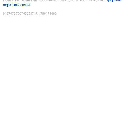
Если у вас возникли проблемы, пожалуйста, воспользуйтесь
формой
обратной связи
9187473700745253747
:
1786171468