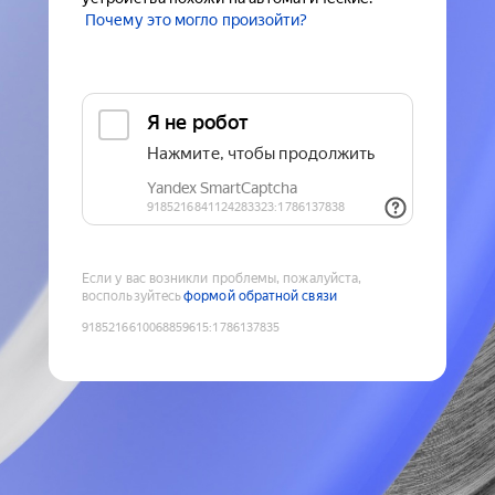
Почему это могло произойти?
Если у вас возникли проблемы, пожалуйста,
воспользуйтесь
формой обратной связи
9185216610068859615
:
1786137835