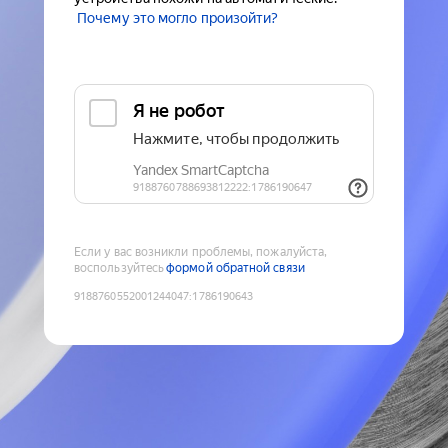
Почему это могло произойти?
Если у вас возникли проблемы, пожалуйста,
воспользуйтесь
формой обратной связи
9188760552001244047
:
1786190643