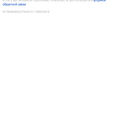
Если у вас возникли проблемы, пожалуйста, воспользуйтесь
формой
обратной связи
9179568984027564010
:
1786053678