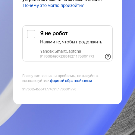
Почему это могло произойти?
Если у вас возникли проблемы, пожалуйста,
воспользуйтесь
формой обратной связи
9176085455641774891
:
1786001770