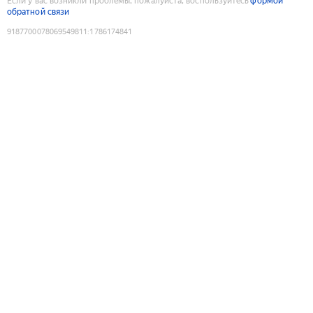
Если у вас возникли проблемы, пожалуйста, воспользуйтесь
формой
обратной связи
9187700078069549811
:
1786174841