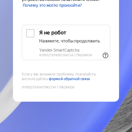
Почему это могло произойти?
Если у вас возникли проблемы, пожалуйста,
воспользуйтесь
формой обратной связи
9195027630437962734
:
1786284030