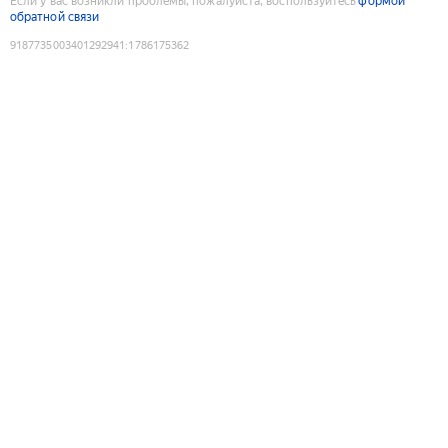
Если у вас возникли проблемы, пожалуйста, воспользуйтесь
формой
обратной связи
9187735003401292941
:
1786175362