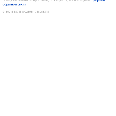
Если у вас возникли проблемы, пожалуйста, воспользуйтесь
формой
обратной связи
9180215687454002893
:
1786063315