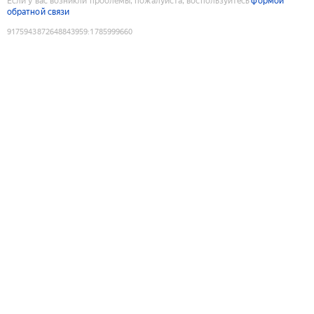
Если у вас возникли проблемы, пожалуйста, воспользуйтесь
формой
обратной связи
9175943872648843959
:
1785999660