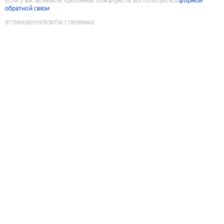
Если у вас возникли проблемы, пожалуйста, воспользуйтесь
формой
обратной связи
9175930803197838758
:
1785999465