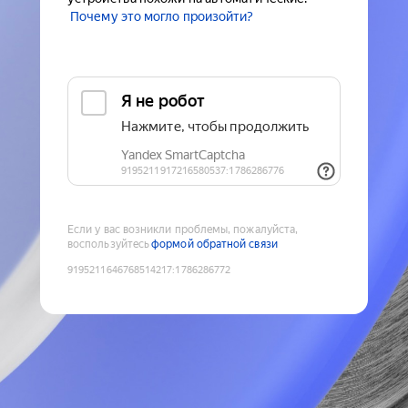
Почему это могло произойти?
Если у вас возникли проблемы, пожалуйста,
воспользуйтесь
формой обратной связи
9195211646768514217
:
1786286772