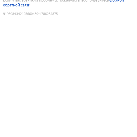
Если у вас возникли проблемы, пожалуйста, воспользуйтесь
формой
обратной связи
9195084342125660439
:
1786284875