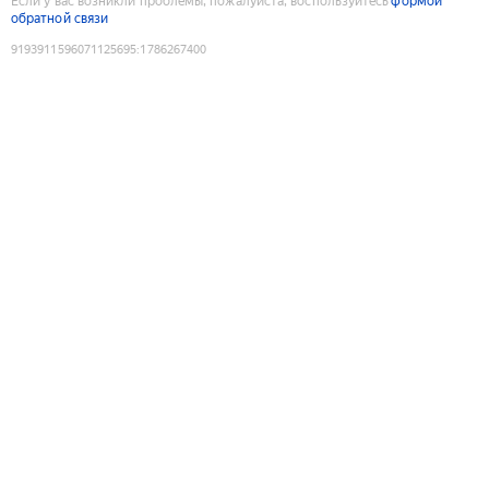
Если у вас возникли проблемы, пожалуйста, воспользуйтесь
формой
обратной связи
9193911596071125695
:
1786267400