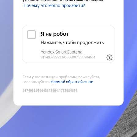
Почему это могло произойти?
Если у вас возникли проблемы, пожалуйста,
воспользуйтесь
формой обратной связи
9174936959643813964
:
1785984656