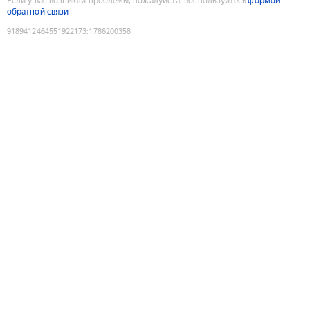
Если у вас возникли проблемы, пожалуйста, воспользуйтесь
формой
обратной связи
9189412464551922173
:
1786200358