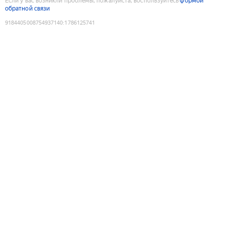
Если у вас возникли проблемы, пожалуйста, воспользуйтесь
формой
обратной связи
9184405008754937140
:
1786125741