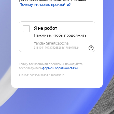
Почему это могло произойти?
Если у вас возникли проблемы, пожалуйста,
воспользуйтесь
формой обратной связи
9181041003336436931
:
1786075613