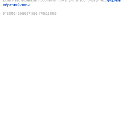
Если у вас возникли проблемы, пожалуйста, воспользуйтесь
формой
обратной связи
9195553485698371698
:
1786291866