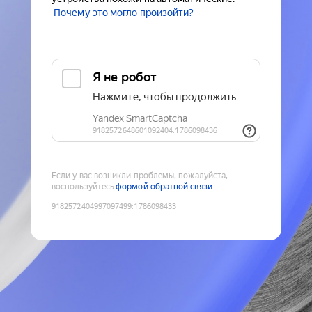
Почему это могло произойти?
Если у вас возникли проблемы, пожалуйста,
воспользуйтесь
формой обратной связи
9182572404997097499
:
1786098433