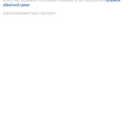
Если у вас возникли проблемы, пожалуйста, воспользуйтесь
формой
обратной связи
9189429226064577538
:
1786200607