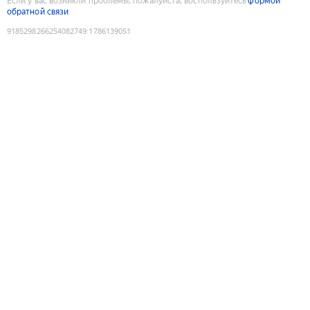
Если у вас возникли проблемы, пожалуйста, воспользуйтесь
формой
обратной связи
9185298266254082749
:
1786139051