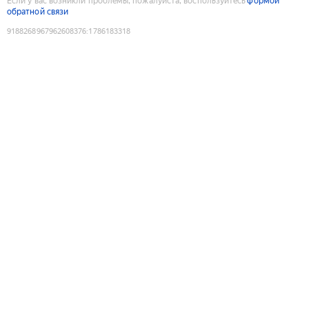
Если у вас возникли проблемы, пожалуйста, воспользуйтесь
формой
обратной связи
9188268967962608376
:
1786183318