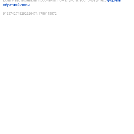
Если у вас возникли проблемы, пожалуйста, воспользуйтесь
формой
обратной связи
9183742749292626474
:
1786115872