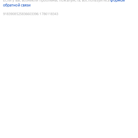
Если у вас возникли проблемы, пожалуйста, воспользуйтесь
формой
обратной связи
9183908525836603396
:
1786118343