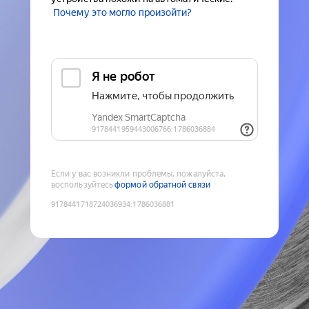
Почему это могло произойти?
Если у вас возникли проблемы, пожалуйста,
воспользуйтесь
формой обратной связи
9178441718724036934
:
1786036881