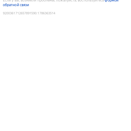
Если у вас возникли проблемы, пожалуйста, воспользуйтесь
формой
обратной связи
9200361712657891590
:
1786363514