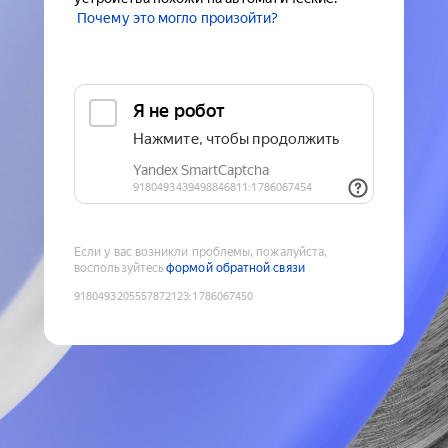
Почему это могло произойти?
Если у вас возникли проблемы, пожалуйста,
воспользуйтесь
формой обратной связи
9180493205557872123
:
1786067450