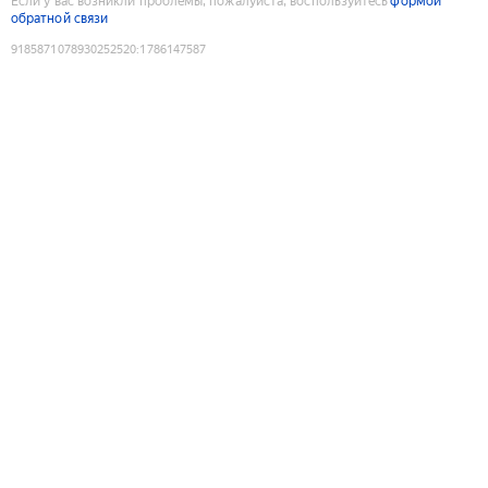
Если у вас возникли проблемы, пожалуйста, воспользуйтесь
формой
обратной связи
9185871078930252520
:
1786147587