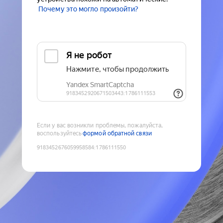
Почему это могло произойти?
Если у вас возникли проблемы, пожалуйста,
воспользуйтесь
формой обратной связи
9183452676059958584
:
1786111550