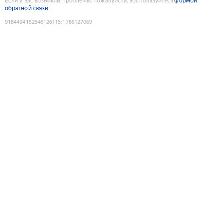
Если у вас возникли проблемы, пожалуйста, воспользуйтесь
формой
обратной связи
9184494152546126115
:
1786127069