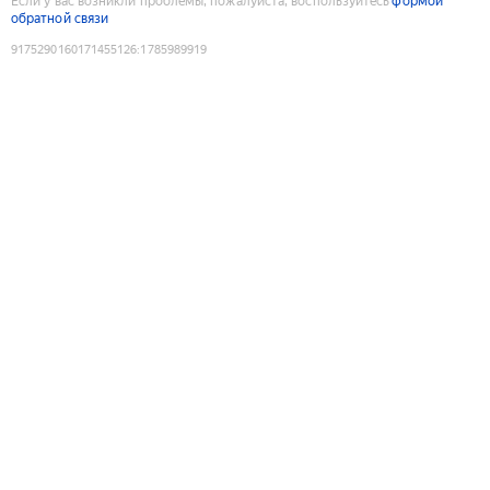
Если у вас возникли проблемы, пожалуйста, воспользуйтесь
формой
обратной связи
9175290160171455126
:
1785989919