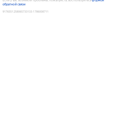
Если у вас возникли проблемы, пожалуйста, воспользуйтесь
формой
обратной связи
9176551258065733133
:
1786008711