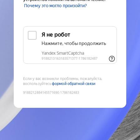
Почему это могло произойти?
Если у вас возникли проблемы, пожалуйста,
воспользуйтесь
формой обратной связи
9188212884145571690
:
1786182483