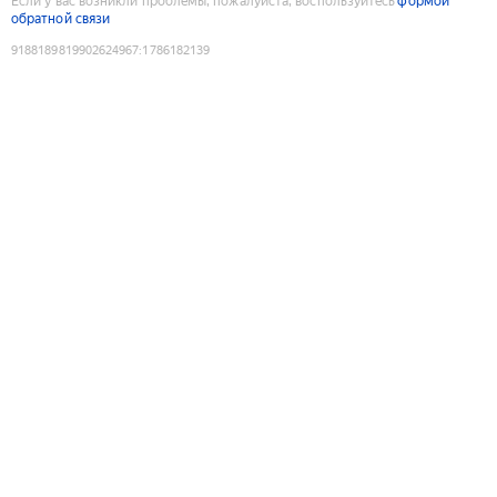
Если у вас возникли проблемы, пожалуйста, воспользуйтесь
формой
обратной связи
9188189819902624967
:
1786182139