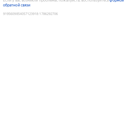
Если у вас возникли проблемы, пожалуйста, воспользуйтесь
формой
обратной связи
9195609854057123918
:
1786292706