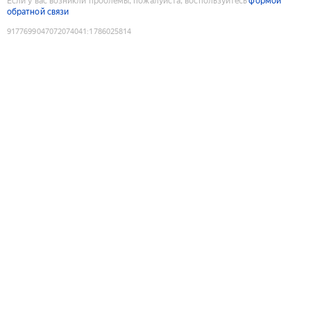
Если у вас возникли проблемы, пожалуйста, воспользуйтесь
формой
обратной связи
9177699047072074041
:
1786025814