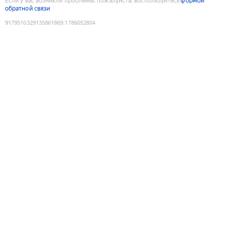
Если у вас возникли проблемы, пожалуйста, воспользуйтесь
формой
обратной связи
9179510329135861869
:
1786052804