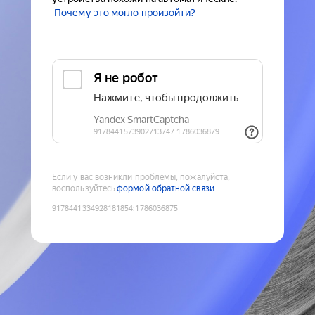
Почему это могло произойти?
Если у вас возникли проблемы, пожалуйста,
воспользуйтесь
формой обратной связи
9178441334928181854
:
1786036875