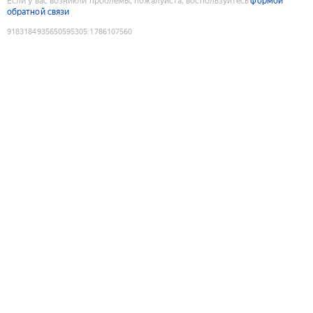
Если у вас возникли проблемы, пожалуйста, воспользуйтесь
формой
обратной связи
9183184935650595305
:
1786107560