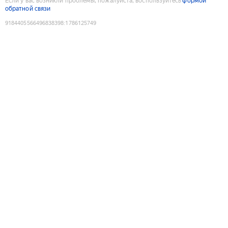
Если у вас возникли проблемы, пожалуйста, воспользуйтесь
формой
обратной связи
9184405566496838398
:
1786125749