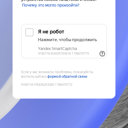
Почему это могло произойти?
Если у вас возникли проблемы, пожалуйста,
воспользуйтесь
формой обратной связи
9180716105636253285
:
1786070772