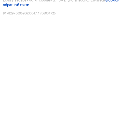
Если у вас возникли проблемы, пожалуйста, воспользуйтесь
формой
обратной связи
9178297009598630347
:
1786034725