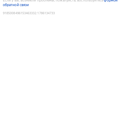
Если у вас возникли проблемы, пожалуйста, воспользуйтесь
формой
обратной связи
9185008496153463332
:
1786134733