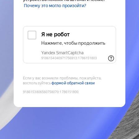
Почему это могло произойти?
Если у вас возникли проблемы, пожалуйста,
воспользуйтесь
формой обратной связи
9186153806560758070
:
1786151800