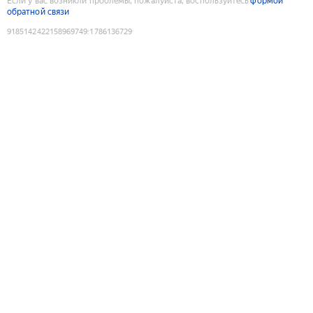
Если у вас возникли проблемы, пожалуйста, воспользуйтесь
формой
обратной связи
9185142422158969749
:
1786136729