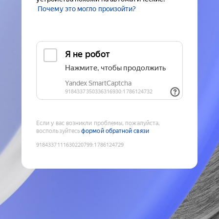
Почему это могло произойти?
Если у вас возникли проблемы, пожалуйста,
воспользуйтесь
формой обратной связи
9184337111630220799
:
1786124729